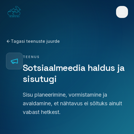
Mine sisu juurde
Tagasi teenuste juurde
TEENUS
Sotsiaalmeedia haldus ja
sisutugi
Sisu planeerimine, vormistamine ja
avaldamine, et nähtavus ei sõltuks ainult
vabast hetkest.