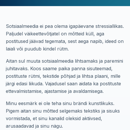
Sotsiaalmeedia ei pea olema igapäevane stressiallikas.
Paljudel väikeettevõtjatel on mõtteid küll, aga
postitused jäävad tegemata, sest aega napib, ideed on
laiali või puudub kindel rütm.
Aitan sul muuta sotsiaalmeedia lihtsamaks ja paremini
juhitavaks. Koos saame paika panna sisuteemad,
postituste rütmi, tekstide põhjad ja lihtsa plaani, mille
järgi edasi liikuda. Vajadusel saan aidata ka postituste
ettevalmistamise, ajastamise ja avaldamisega.
Minu eesmärk ei ole teha sinu brändi kunstlikuks.
Pigem aitan sinu mõtted selgemaks tekstiks ja sisuks
vormistada, et sinu kanalid oleksid aktiivsed,
arusaadavad ja sinu nägu.