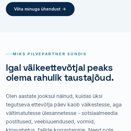
Võta minuga ühendust
MIKS PILVEPARTNER SÜNDIS
Igal väikeettevõtjal peaks
olema rahulik taustajõud.
Olen aastate jooksul näinud, kuidas üksi
tegutseva ettevõtja päev kaob väikestesse, aga
vältimatutesse ülesannetesse - sotsiaalmeedia
postitused, veebiuuendused, vormid,
kirjavahetus, failide korrastamine. Need pole