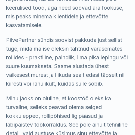
keerulised tööd, aga need söövad ära fookuse,
mis peaks minema klientidele ja ettevõtte
kasvatamisele.
PilvePartner sündis soovist pakkuda just sellist
tuge, mida ma ise oleksin tahtnud varasemates
rollides - praktiline, paindlik, ilma pika lepingu või
suure kuumakseta. Saame alustada ühest
väikesest murest ja liikuda sealt edasi täpselt nii
kiiresti või rahulikult, kuidas sulle sobib.
Minu jaoks on oluline, et koostöö oleks ka
turvaline, selleks peavad olema selged
kokkulepped, rollipõhised ligipääsud ja
läbipaistev töökorraldus. See pole ainult tehniline
detail, vaid austuse küsimus sinu ettevõtte ja