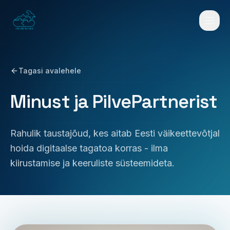
Mine sisu juurde
Tagasi avalehele
Minust ja PilvePartnerist
Rahulik taustajõud, kes aitab Eesti väikeettevõtjal
hoida digitaalse tagatoa korras - ilma
kiirustamise ja keeruliste süsteemideta.