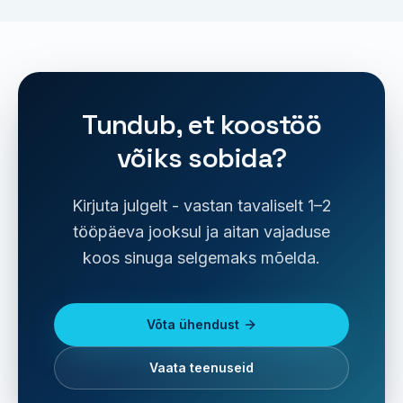
Tundub, et koostöö
võiks sobida?
Kirjuta julgelt - vastan tavaliselt 1–2
tööpäeva jooksul ja aitan vajaduse
koos sinuga selgemaks mõelda.
Võta ühendust
Vaata teenuseid