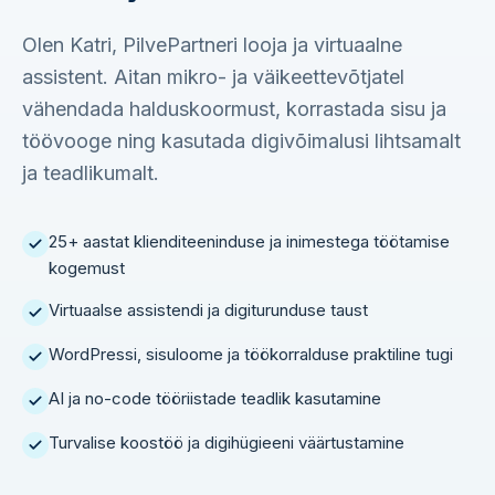
Olen Katri, PilvePartneri looja ja virtuaalne
assistent. Aitan mikro- ja väikeettevõtjatel
vähendada halduskoormust, korrastada sisu ja
töövooge ning kasutada digivõimalusi lihtsamalt
ja teadlikumalt.
25+ aastat klienditeeninduse ja inimestega töötamise
kogemust
Virtuaalse assistendi ja digiturunduse taust
WordPressi, sisuloome ja töökorralduse praktiline tugi
AI ja no-code tööriistade teadlik kasutamine
Turvalise koostöö ja digihügieeni väärtustamine